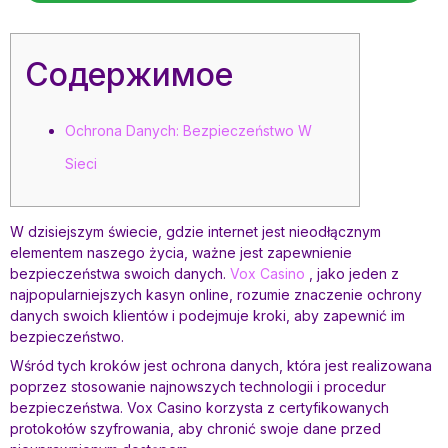
Содержимое
Ochrona Danych: Bezpieczeństwo W
Sieci
W dzisiejszym świecie, gdzie internet jest nieodłącznym
elementem naszego życia, ważne jest zapewnienie
bezpieczeństwa swoich danych.
Vox Casino
, jako jeden z
najpopularniejszych kasyn online, rozumie znaczenie ochrony
danych swoich klientów i podejmuje kroki, aby zapewnić im
bezpieczeństwo.
Wśród tych kroków jest ochrona danych, która jest realizowana
poprzez stosowanie najnowszych technologii i procedur
bezpieczeństwa. Vox Casino korzysta z certyfikowanych
protokołów szyfrowania, aby chronić swoje dane przed