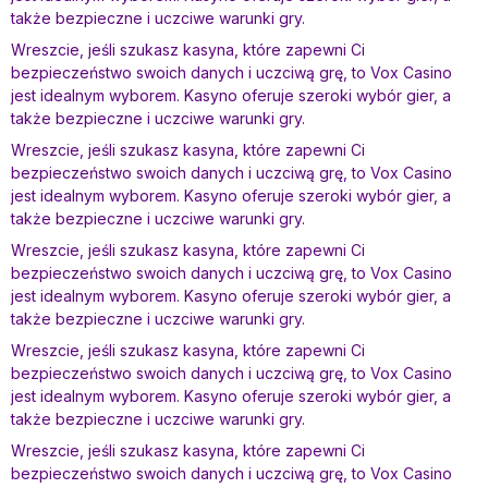
także bezpieczne i uczciwe warunki gry.
Wreszcie, jeśli szukasz kasyna, które zapewni Ci
bezpieczeństwo swoich danych i uczciwą grę, to Vox Casino
jest idealnym wyborem. Kasyno oferuje szeroki wybór gier, a
także bezpieczne i uczciwe warunki gry.
Wreszcie, jeśli szukasz kasyna, które zapewni Ci
bezpieczeństwo swoich danych i uczciwą grę, to Vox Casino
jest idealnym wyborem. Kasyno oferuje szeroki wybór gier, a
także bezpieczne i uczciwe warunki gry.
Wreszcie, jeśli szukasz kasyna, które zapewni Ci
bezpieczeństwo swoich danych i uczciwą grę, to Vox Casino
jest idealnym wyborem. Kasyno oferuje szeroki wybór gier, a
także bezpieczne i uczciwe warunki gry.
Wreszcie, jeśli szukasz kasyna, które zapewni Ci
bezpieczeństwo swoich danych i uczciwą grę, to Vox Casino
jest idealnym wyborem. Kasyno oferuje szeroki wybór gier, a
także bezpieczne i uczciwe warunki gry.
Wreszcie, jeśli szukasz kasyna, które zapewni Ci
bezpieczeństwo swoich danych i uczciwą grę, to Vox Casino