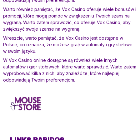
odpowiadają Twoim preferencjom.
Warto również pamiętać, że Vox Casino oferuje wiele bonusów i
promocji, które mogą pomóc w zwiększeniu Twoich szans na
wygraną. Warto zatem sprawdzić, co oferuje Vox Casino, aby
zwiększyć swoje szanse na wygraną.
Wreszcie, warto pamiętać, że Vox Casino jest dostępne w
Polsce, co oznacza, że możesz grać w automaty i gry stołowe
w swoim języku.
W Vox Casino online dostępne są również wiele innych
automatów i gier stołowych, które warto sprawdzić. Warto zatem
wypróbować kilka z nich, aby znaleźć te, które najlepiej
odpowiadają Twoim preferencjom.
LINKS RAPIDOS