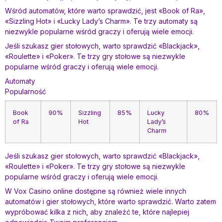
Wśród automatów, które warto sprawdzić, jest «Book of Ra»,
«Sizzling Hot» i «Lucky Lady’s Charm». Te trzy automaty są
niezwykle popularne wśród graczy i oferują wiele emocji.
Jeśli szukasz gier stołowych, warto sprawdzić «Blackjack»,
«Roulette» i «Poker». Te trzy gry stołowe są niezwykle
popularne wśród graczy i oferują wiele emocji.
Automaty
Popularność
Book
90%
Sizzling
85%
Lucky
80%
of Ra
Hot
Lady’s
Charm
Jeśli szukasz gier stołowych, warto sprawdzić «Blackjack»,
«Roulette» i «Poker». Te trzy gry stołowe są niezwykle
popularne wśród graczy i oferują wiele emocji.
W Vox Casino online dostępne są również wiele innych
automatów i gier stołowych, które warto sprawdzić. Warto zatem
wypróbować kilka z nich, aby znaleźć te, które najlepiej