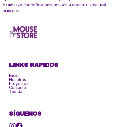
отличным способом развлечься и сорвать крупный
выигрыш.
LINKS RAPIDOS
Inicio
Nosotros
Proyectos
Contacto
Tienda
SÍGUENOS