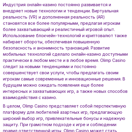
Индустрия онлайн-казино постоянно развивается и
внедряет новые технологии и тенденции. Виртуальная
реальность (VR) и дополненная реальность (AR)
становятся все более популярными, предлагая игрокам
более захватывающий и реалистичный игровой опыт.
Использование блокчейн-технологий и криптовалют также
набирает обороты, обеспечивая повышенную
безопасность и анонимность транзакций. Развитие
мобильных технологий сделало онлайн-казино доступными
практически в любом месте и в любое время. Olimp Casino
следит за новыми тенденциями и постоянно
совершенствует свои услуги, чтобы предлагать своим
игрокам самые современные и инновационные решения. В
будущем можно ожидать появления еще более
интересных и захватывающих игр, а также новых способов
взаимодействия с казино.
В целом, Olimp Casino представляет собой перспективную
платформу для любителей азартных игр, предлагающую
широкий выбор игр, привлекательные бонусы и надежную
защиту. При грамотном подходе к игре и соблюдении
правил ответственной игры, Olimp Casino может стать