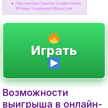
Перспективы Развития Онлайн-Казино
И Новые Тенденции В Индустрии
Играть
Возможности
выигрыша в онлайн-