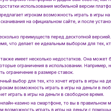
достатки использования мобильной версии платф
 предлагает игрокам возможность играть в игры н
качивания на официальном сайте, и после установ
сколько преимуществ перед десктопной версией. 
мя, что делает ее идеальным выбором для тех, кто
также имеет несколько недостатков. Она может 
оторые ограничения в использовании. Например, н
ть ограничение в размере ставок.
ичный выбор для тех, кто хочет играть в игры на 
окам возможность играть в игры на деньги в люб
чет играть в игры на деньги в свободное время.
нлайн-казино на смартфоне, то вы в правильном м
ам возможность играть в игры на деньги с помощ