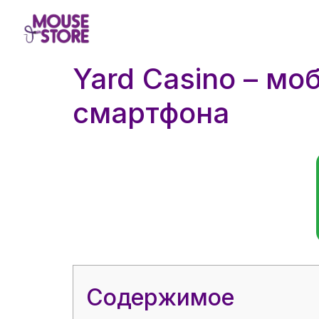
Yard Casino – мо
смартфона
Содержимое