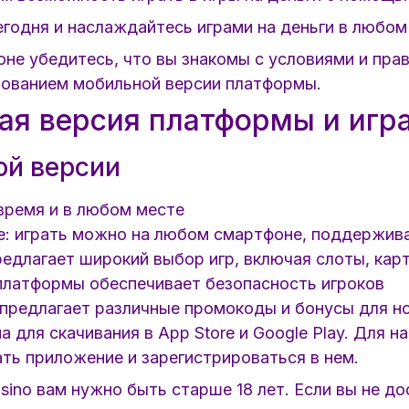
егодня и наслаждайтесь играми на деньги в любом
не убедитесь, что вы знакомы с условиями и прав
зованием мобильной версии платформы.
ная версия платформы и игр
ой версии
время и в любом месте
е: играть можно на любом смартфоне, поддержи
редлагает широкий выбор игр, включая слоты, кар
платформы обеспечивает безопасность игроков
 предлагает различные промокоды и бонусы для н
 для скачивания в App Store и Google Play. Для н
ать приложение и зарегистрироваться в нем.
sino вам нужно быть старше 18 лет. Если вы не до