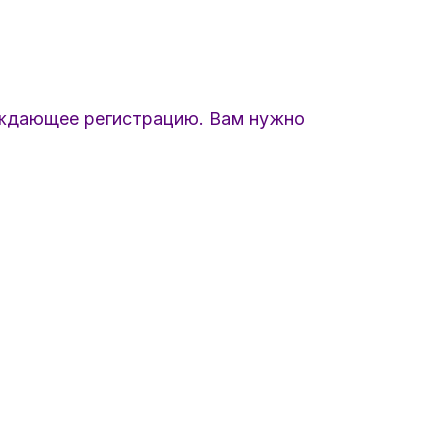
рждающее регистрацию. Вам нужно