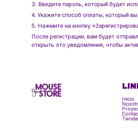
3. Введите пароль, который будет исп
4. Укажите способ оплаты, который вы
5. Нажмите на кнопку «Зарегистриров
После регистрации, вам будет отпра
открыть это уведомление, чтобы акти
LIN
Inicio
Nosot
Proyec
Contac
Tienda