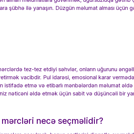
ara şübhə ilə yanaşın. Düzgün məlumat alması üçün gər
rclərdə tez-tez etdiyi səhvlər, onların uğurunu əngəll
tirmək vacibdir. Pul idarəsi, emosional karar verməd
n istifadə etmə və etibarlı mənbələrdən məlumat əldə
iz nəticəni əldə etmək üçün sabit və düşüncəli bir y
 mərcləri necə seçməlidir?