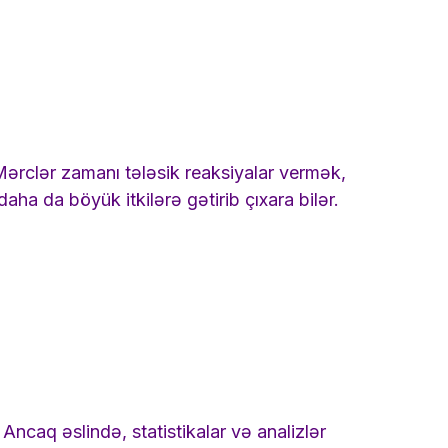
 Mərclər zamanı tələsik reaksiyalar vermək,
daha da böyük itkilərə gətirib çıxara bilər.
ncaq əslində, statistikalar və analizlər