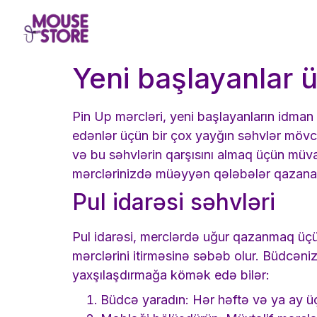
Yeni başlayanlar 
Pin Up mərcləri, yeni başlayanların idman 
edənlər üçün bir çox yayğın səhvlər mövc
və bu səhvlərin qarşısını almaq üçün müva
mərclərinizdə müəyyən qələbələr qazana bi
Pul idarəsi səhvləri
Pul idarəsi, merclərdə uğur qazanmaq üçün 
mərclərini itirməsinə səbəb olur. Büdcən
yaxşılaşdırmağa kömək edə bilər:
Büdcə yaradın: Hər həftə və ya ay ü