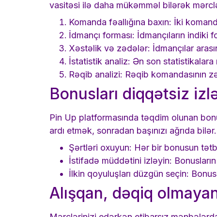
vasitəsi ilə daha mükəmməl bilərək mərcl
Komanda fəallığına baxın: İki komand
İdmançı forması: İdmançıların indiki fo
Xəstəlik və zədələr: İdmançılar arası
İstatistik analiz: Ən son statistikalara
Rəqib analizi: Rəqib komandasının zəif
Bonusları diqqətsiz iz
Pin Up platformasında təqdim olunan bonus
ardı etmək, sonradan başınızı ağrıda bilə
Şərtləri oxuyun: Hər bir bonusun tətb
İstifadə müddətini izləyin: Bonusları
İlkin qoyuluşları düzgün seçin: Bon
Alışqan, dəqiq olmay
Mərclərinizi edərkən etibarsız mənbələrd