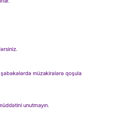
rlar.
ərsiniz.
ial şəbəkələrdə müzakirələrə qoşula
 müddətini unutmayın.