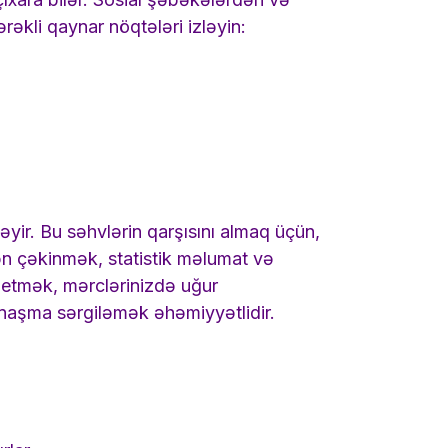
əkli qaynar nöqtələri izləyin:
əyir. Bu səhvlərin qarşısını almaq üçün,
ən çəkinmək, statistik məlumat və
 etmək, mərclərinizdə uğur
anaşma sərgiləmək əhəmiyyətlidir.