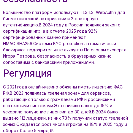
Большинство платформ используют TLS 1.3, WebAuthn для
биометрической авторизации и 2‑факторную
аутентификацию.В 2024 году в России появился закон о
сертификации игр, а в отчёте 2025 года 92%
сертифицированных казино применяют
HMAC‑SHA256.Системы KYC‑protection автоматически
блокируют подозрительные аккаунты.По словам эксперта
Игоря Петрова, безопасность в браузерных казино
сопоставима с банковскими приложениями.
Регуляция
С 2021 года онлайн‑казино обязаны иметь лицензию ФАС
РФ.В 2023 появилась «зеленая зона» для сервисов,
работающих только с гражданами РФ и российскими
платежными системами.Это снизило налог до 15% и
ускорило получение лицензии до 30 дней.В 2024 было
выдано 112 лицензий, из них 73% получили статус «зеленой
зоны».Ожидается рост числа игроков на 18% в 2025 году и
оборот более 5 млрд ₽.