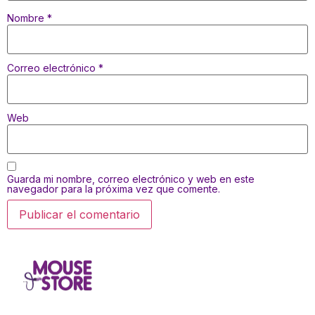
Nombre
*
Correo electrónico
*
Web
Guarda mi nombre, correo electrónico y web en este
navegador para la próxima vez que comente.