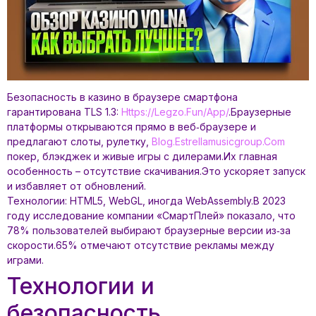
Безопасность в казино в браузере смартфона
гарантирована TLS 1.3:
Https://legzo.fun/app/
.Браузерные
платформы открываются прямо в веб‑браузере и
предлагают слоты, рулетку,
Blog.estrellamusicgroup.com
покер, блэкджек и живые игры с дилерами.Их главная
особенность – отсутствие скачивания.Это ускоряет запуск
и избавляет от обновлений.
Технологии: HTML5, WebGL, иногда WebAssembly.В 2023
году исследование компании «СмартПлей» показало, что
78% пользователей выбирают браузерные версии из‑за
скорости.65% отмечают отсутствие рекламы между
играми.
Технологии и
безопасность