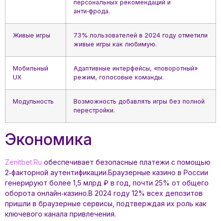
персональных рекомендаций и
анти‑фрода.
Живые игры
73% пользователей в 2024 году отметили
живые игры как любимую.
Мобильный
Адаптивные интерфейсы, «поворотный»
UX
режим, голосовые команды.
Модульность
Возможность добавлять игры без полной
перестройки.
Экономика
Zenitbet.ru
обеспечивает безопасные платежи с помощью
2‑факторной аутентификации.Браузерные казино в России
генерируют более 1,5 млрд ₽ в год, почти 25% от общего
оборота онлайн‑казино.В 2024 году 12% всех депозитов
пришли в браузерные сервисы, подтверждая их роль как
ключевого канала привлечения.