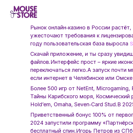
Рынок онлайн‑казино в России растёт,
ужесточают требования к лицензирова
году пользовательская база выросла
S
Скачай приложение, и ты сразу увидишь
файлов.Интерфейс прост – яркие иконк
переключаться легко.А запуск почти м
если интернет в Челябинске или Омск
Более 500 игр от NetEnt, Microgaming, 
Тайны Карибского моря, Космический р
Hold’em, Omaha, Seven‑Card Stud.В 202
Приветственный бонус 100% от первог
2024 запустили программу «Партнёрск
бесплатный спин.Игорь Петров из СПб