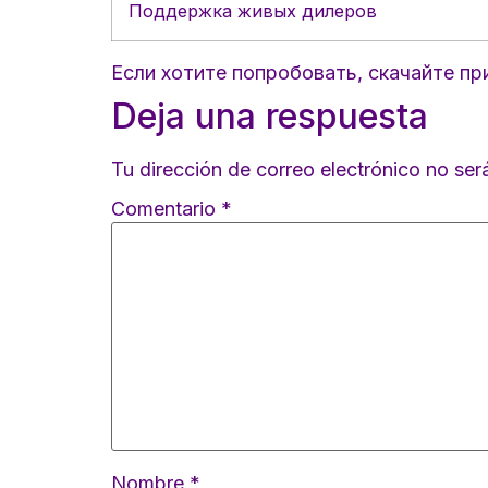
Поддержка живых дилеров
Если хотите попробовать, скачайте п
Deja una respuesta
Tu dirección de correo electrónico no ser
Comentario
*
Nombre
*