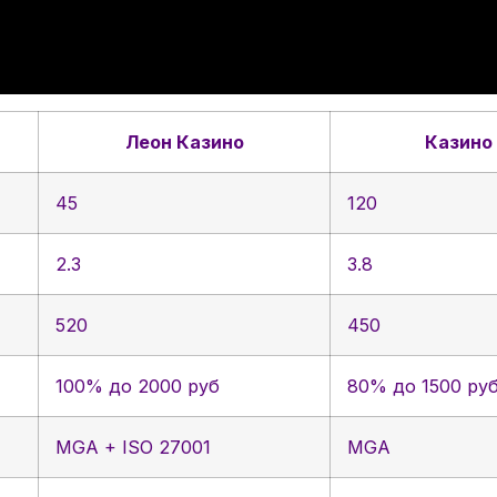
Леон Казино
Казино
45
120
2.3
3.8
520
450
100% до 2000 руб
80% до 1500 ру
MGA + ISO 27001
MGA