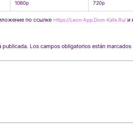
1080p
720p
риложение по ссылке
и 
Https://leon-App.dom-Kafe.ru/
á publicada.
Los campos obligatorios están marcados