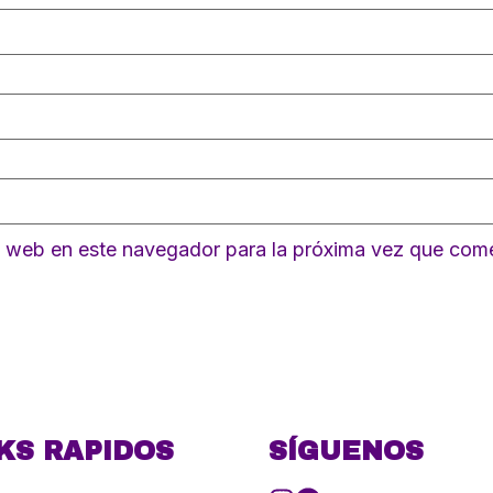
y web en este navegador para la próxima vez que com
KS RAPIDOS
SÍGUENOS