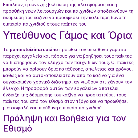
Επιπλέον, η συνεχής βελτίωση της πλατφόρμας και η
προσθήκη νέων λειτουργιών και παιχνιδιών αποδεικνύουν τη
δέσμευση του καζίνο να προσφέρει την καλύτερη δυνατή
εμπειρία παιχνιδιού στους παίκτες του.
Υπεύθυνος Γάμος και Όρια
Το
pamestoixima casino
προωθεί τον υπεύθυνο γάμο και
παρέχει εργαλεία και πόρους για να βοηθήσει τους παίκτες
να διατηρήσουν τον έλεγχο των παιχνιδιών τους. Οι παίκτες
μπορούν να ορίσουν όρια κατάθεσης, απώλειας και χρόνου,
καθώς και να αυτο-αποκλειστούν από το καζίνο για ένα
συγκεκριμένο χρονικό διάστημα, αν νιώθουν ότι χάνουν τον
έλεγχο. Η προσφορά αυτών των εργαλείων αποτελεί
ένδειξη της δέσμευσης του καζίνο να προστατεύσει τους
παίκτες του από τον εθισμό στον τζόγο και να προωθήσει
μια ασφαλή και υπεύθυνη εμπειρία παιχνιδιού.
Πρόληψη και Βοήθεια για τον
Εθισμό