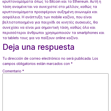
κρυπτονομίσματα όπως το Bitcoin και το Ethereum. Αυτή η
τάση αναμένεται να συνεχιστεί στο μέλλον, καθώς τα
κρυπτονομίσματα προσφέρουν αυξημένη ανωνυμία και
ασφάλεια. Η ανάπτυξη των mobile καζίνο, που είναι
βελτιστοποιημένα για παιχνίδι σε κινητές συσκευές, θα
συνεχίσει να είναι μια σημαντική τάση, καθώς όλο και
περισσότεροι άνθρωποι χρησιμοποιούν τα smartphones και
τα tablets τους για να παίξουν online καζίνο.
Deja una respuesta
Tu dirección de correo electrónico no será publicada.
Los
campos obligatorios están marcados con
*
Comentario
*