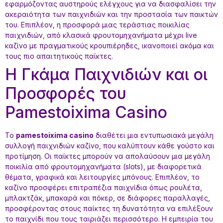
εφαρμόζοντας αυστηρούς ελέγχους για να διασφαλίσει την
ακεραιότητα των παιχνιδιών και την προστασία των παικτών
του. Επιπλέον, η προσφορά μιας τεράστιας ποικιλίας
παιχνιδιών, από κλασικά φρουτομηχανήματα μέχρι live
καζίνο με πραγματικούς κρουπιέρηδες, ικανοποιεί ακόμα και
τους πιο απαιτητικούς παίκτες.
Η Γκάμα Παιχνιδιών και οι
Προσφορές του
Pamestoixima Casino
Το
pamestoixima casino
διαθέτει μια εντυπωσιακά μεγάλη
συλλογή παιχνιδιών καζίνο, που καλύπτουν κάθε γούστο και
προτίμηση. Οι παίκτες μπορούν να απολαύσουν μια μεγάλη
ποικιλία από φρουτομηχανήματα (slots), με διαφορετικά
θέματα, γραφικά και λειτουργίες μπόνους. Επιπλέον, το
καζίνο προσφέρει επιτραπέζια παιχνίδια όπως ρουλέτα,
μπλακτζάκ, μπακαρά και πόκερ, σε διάφορες παραλλαγές,
προσφέροντας στους παίκτες τη δυνατότητα να επιλέξουν
το παιχνίδι που τους ταιριάζει περισσότερο. Η εμπειρία του