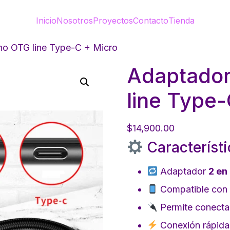
Inicio
Nosotros
Proyectos
Contacto
Tienda
o OTG line Type-C + Micro
Adaptador
line Type-
$
14,900.00
Característi
Adaptador
2 en 
Compatible con c
Permite conecta
Conexión rápida