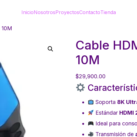
Inicio
Nosotros
Proyectos
Contacto
Tienda
3 10M
Cable HDM
10M
$
29,900.00
Característi
Soporta
8K Ult
Estándar
HDMI 2
Ideal para cons
Transmisión de