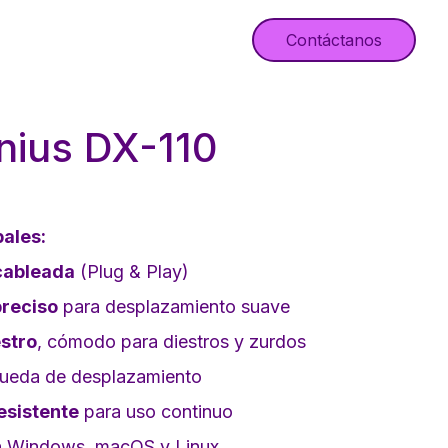
Contáctanos
ius DX-110
pales:
cableada
(Plug & Play)
preciso
para desplazamiento suave
stro
, cómodo para diestros y zurdos
ueda de desplazamiento
esistente
para uso continuo
 Windows, macOS y Linux