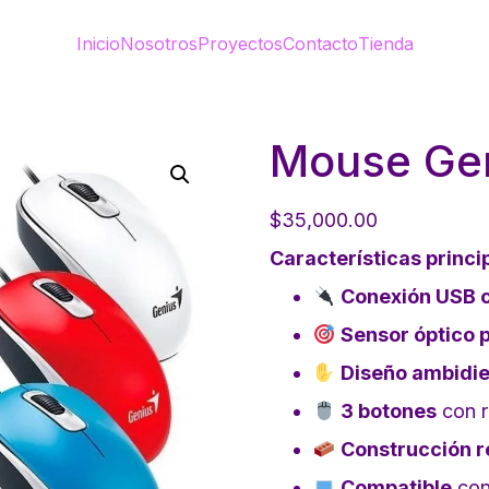
Inicio
Nosotros
Proyectos
Contacto
Tienda
Mouse Gen
$
35,000.00
Características princi
Conexión USB 
Sensor óptico 
Diseño ambidie
3 botones
con r
Construcción r
Compatible
con